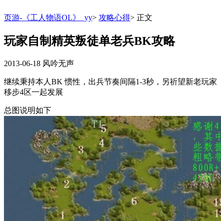
页游-《工人物语OL》_yy
>
攻略心得
>
正文
玩家自制精英叛徒单老兵BK攻略
2013-06-18
风吟无声
继续秉持本人BK 惯性，出兵节奏间隔1-3秒，另祈望新老玩家
移步4区一起发展
总图说明如下