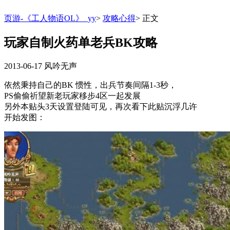
页游-《工人物语OL》_yy
>
攻略心得
>
正文
玩家自制火药单老兵BK攻略
2013-06-17
风吟无声
依然秉持自己的BK 惯性，出兵节奏间隔1-3秒，
PS偷偷祈望新老玩家移步4区一起发展
另外本贴头3天设置登陆可见，再次看下此贴沉浮几许
开始发图：