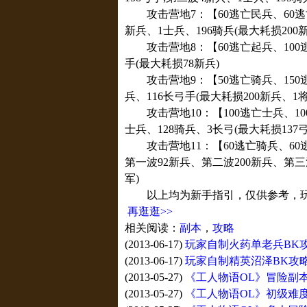
攻击营地7：【60逃亡民兵、60逃亡
新兵、1士兵、196骑兵(最大耗损200
攻击营地8：【60逃亡起兵、100逃
手(最大耗损78新兵)
攻击营地9：【50逃亡骑兵、150逃
兵、116长弓手(最大耗损200新兵、1将
攻击营地10：【100逃亡士兵、10
士兵、128骑兵、3长弓(最大耗损137
攻击营地11：【60逃亡骑兵、60
第一波92新兵、第二波200新兵、第三波
军)
以上均为新手指引，仅供参考，玩
再逛逛>>
相关阅读：
副本
，
攻略
(2013-06-17)
玩家自制火药单老兵BK
(2013-06-17)
玩家自制精英沼泽BK攻
(2013-05-27)
《工人物语OL》冒险副本
(2013-05-27)
《工人物语OL》初级难度