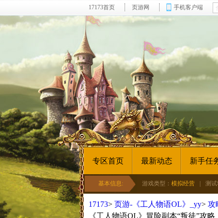
17173首页
页游网
手机客户端
专区首页
最新动态
新手任
基本信息:
游戏类型：
模拟经营
|
测试
17173
>
页游-《工人物语OL》_yy
>
攻
《工人物语OL》冒险副本“叛徒”攻略