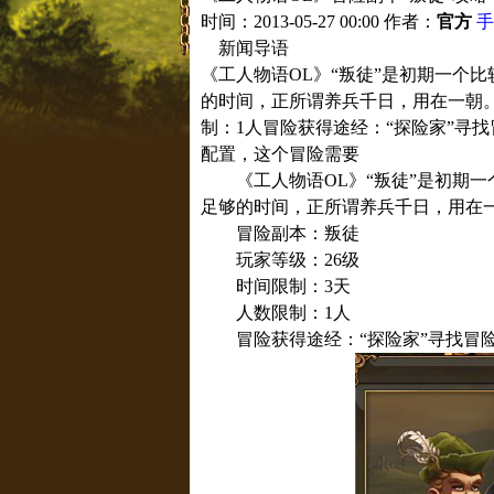
时间：2013-05-27 00:00
作者：
官方
手
新闻导语
《工人物语OL》“叛徒”是初期一个
的时间，正所谓养兵千日，用在一朝。
制：1人冒险获得途经：“探险家”寻
配置，这个冒险需要
《工人物语OL》“叛徒”是初期一
足够的时间，正所谓养兵千日，用在
冒险副本：叛徒
玩家等级：26级
时间限制：3天
人数限制：1人
冒险获得途经：“探险家”寻找冒险;