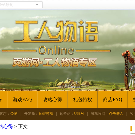
务
游戏FAQ
攻略心得
礼包特权
商店FAQ
状态：
公测
|
开发商：
育碧游戏
|
运营商：
U派对
|
游戏官网：
点击进入
|
客
略心得
>
正文