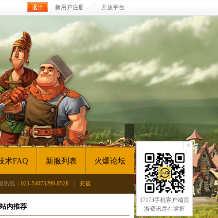
新用户注册
开放平台
×
技术FAQ
新服列表
火爆论坛
服热线：
021-54075299-8528
|
充值
17173手机客户端页
站内推荐
游资讯尽在掌握