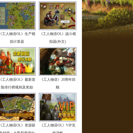
《工人物语OL》生产模
《工人物语OL》战斗模
拟计算器
拟器(外文)
《工人物语OL》最新冒
《工人物语》20周年回
险排行榜规则及奖励
顾
《工人物语OL》资源获
《工人物语OL》VIP充